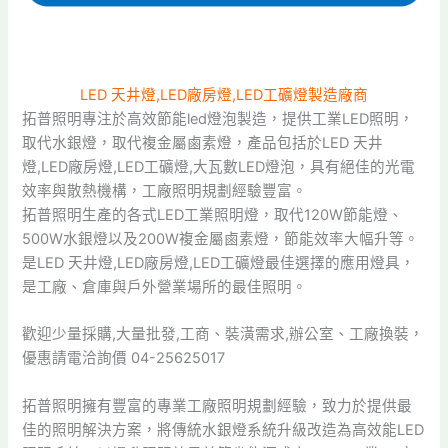
LED 天井燈,LED廠房燈,LED工礦燈製造廠商
拓普照明專注於高效節能led燈泡製造，提供工業LED照明，
取代水銀燈，取代複金屬鹵素燈，產品包括於LED 天井
燈,LED廠房燈,LED工礦燈,大瓦數LED燈泡，具有絕佳的光電
效率與散熱機構，工廠照明規劃經驗豐富。
拓普照明生產的各式LED工業照明燈，取代120W節能燈、
500W水銀燈以及200W複金屬鹵素燈，節能效率大幅升等。
是LED 天井燈,LED廠房燈,LED工礦燈最佳選擇的應用燈具，
是工廠、倉庫與戶外營業場所的最佳照明。
歡迎少量採購,大量批發,工商、裝潢需求,辦公室、工廠換裝，
優惠請電洽詢價 04-25625017
拓普照明擁有豐富的專業工廠照明規劃經驗，致力於提供最
佳的照明解決方案，將傳統水銀燈系統升級改造為高效能LED