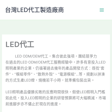
跳
台灣LED代工製造廠商
至
主
要
內
容
LED代工
LED ODM/OEM代工，集合彼此強項，團結競爭力
在過去的LED ODM/OEM代工服務經驗中，許多有意投入LED
照明產業的企業，仍循著過去幾年的產品開發方式：尋找”套
件”、”模組零件”、”散熱外殼”、”電源模組”…等，規劃以拼湊
的方式生產LED燈，燒機若干小時，就準備包裝出貨。
LED照明產品優勝劣敗的反應時間很快，假使LED照明入門檻
如此低，投入LED照明的企業的研發預算將可大幅精減，市場
前進腳步亦不儘止於現在的進度。